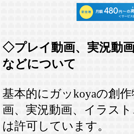
◇プレイ動画、実況動
などについて
基本的にガッkoyaの創
画、実況動画、イラスト
は許可しています。