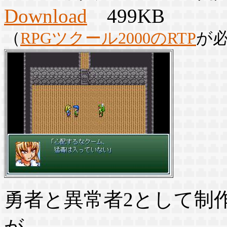
Download
499KB
（
RPGツクール2000のRTP
が
勇者と異常者2として制
が、