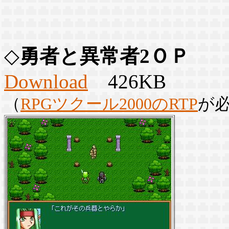
◇
勇者と異常者2ＯＰ
Download
426KB
（
RPGツクール2000のRTP
が