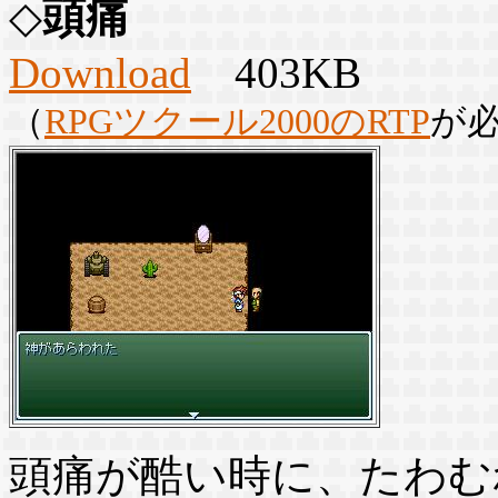
◇
頭痛
Download
403KB
（
RPGツクール2000のRTP
が
頭痛が酷い時に、たわむ