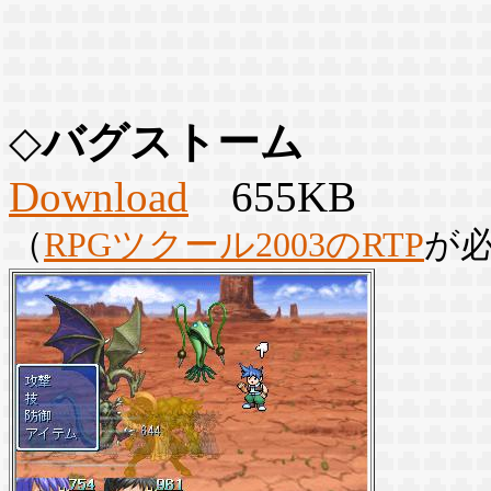
◇
バグストーム
Download
655KB
（
RPGツクール2003のRTP
が