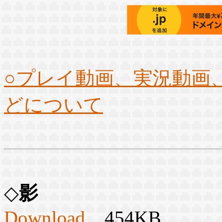
○プレイ動画、実況動画
どについて
◇
影
Download
454KB