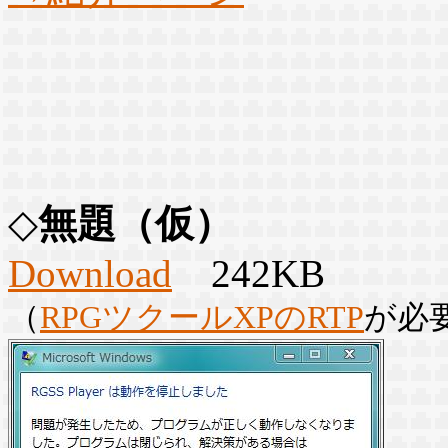
◇
無題（仮）
Download
242KB
（
RPGツクールXPのRTP
が必