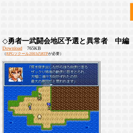
◇
勇者一武闘会地区予選と異常者 中編
Download
765KB
（
RPGツクール2003のRTP
が必要）