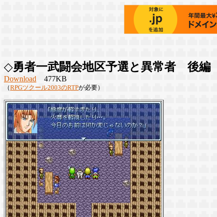
◇
勇者一武闘会地区予選と異常者 後編
Download
477KB
（
RPGツクール2003のRTP
が必要）